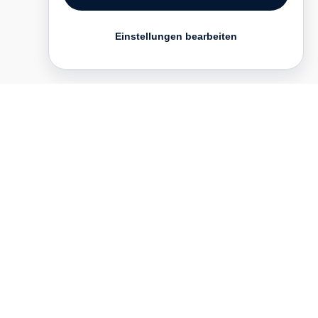
Einstellungen bearbeiten
Kontakt
English
FAQ
AGB
Nutzungsbedingungen
Datenschutz
Impressum
­
Presse
Vertrieb