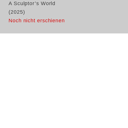
A Sculptor’s World
(2025)
Noch nicht erschienen
A 
re
th
in
Th
ex
to
st
ac