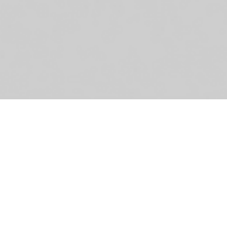
Co
an
tr
ei
th
fo