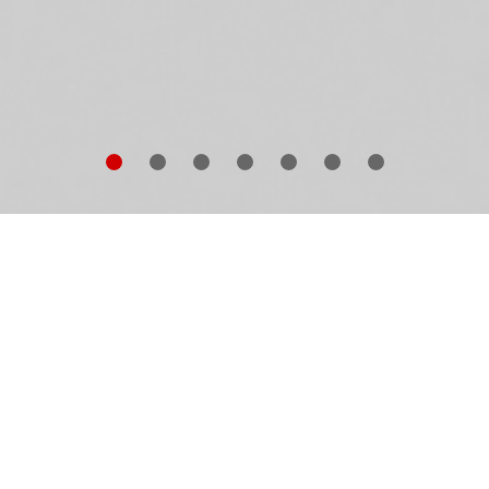
nsisting of images photographed from the pages of
tique ornithological volumes, this book is
Clark Winter
ibute to the glorious world of exotic birds. In the
ghteenth and nineteenth centuries, explorers wandere
e planet in search of the unknown, sometimes travelin
r years with little communication and guidance. Charle