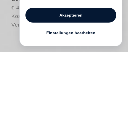
€ 40.00
Akzeptieren
Kostenloser
Versand
Einstellungen bearbeiten
The completion of
William Kentridge
’s
Domestic Scenes
(2021) and
Catalogue
Raisonné Volume 1. Prints and Posters
1974–1990
(2022), both published by
Steidl, was an opportunity to pause and
take another more intimate look at a series
of prints, singular and influential in