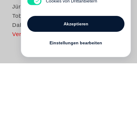
Cookies von Drittanbietern
Jürgen Heinemann
,
Tobias Zielony
Akzeptieren
Dabeisein
Vergriffen
Einstellungen bearbeiten
Der Fotograf
Tobias Zielony
(geb. 1973)
gezeigt. Dessen Serien »Ha Neu« und
»Chemnitz« entstanden 2002 und 2003 in
den Peripherien ostdeutscher Städte.
Zielonys Blick ist auf das Lebensumfeld
der Jugend in Halle und Chemnitz