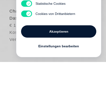
Statistische Cookies
Charles Dantzig
Cookies von Drittanbietern
Das Meisterwerk
€ 18.00
Akzeptieren
Kostenloser
Versand
Einstellungen bearbeiten
Seit wann bezeichnet dieser
mittelalterliche Begriff des Handwerks ein
Stück gelungener Literatur? Gibt es
Kriterien, die ein literarisches Meisterwerk