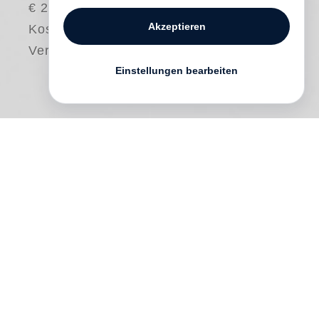
€ 24.00
Akzeptieren
Kostenloser
Versand
Einstellungen bearbeiten
Dieses Buch widmet
Robin Coste Lewis
den vergessenen Frauen und Männern,
deren Körper lange vor, während und nach
der Sklaverei Bilder rahmten, Möbel
verzierten, Kunstgegenstände dekorierten.
Aus einem Experiment im Archiv entstand
diese elektrisierende poetische Reise, die