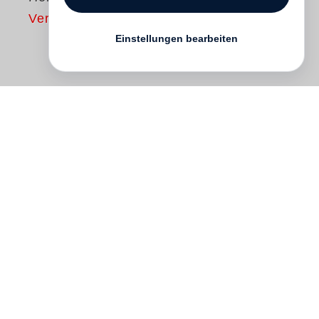
Vergriffen
Einstellungen bearbeiten
Der arabische Frühling war nicht nur der
Beginn eines gesellschaftlichen und
politischen Umwälzungsprozesses in
Nordafrika, sondern auch der Startpunkt
einer neuen außenpolitischen Ära im
Zeichen von Web 2.0. Auch wenn die
Bedeutung der Mobiltelefone und sozialen
Medien, mit der die Oppositionellen die
ganze Welt an ihren Aktivitäten in Echtzeit