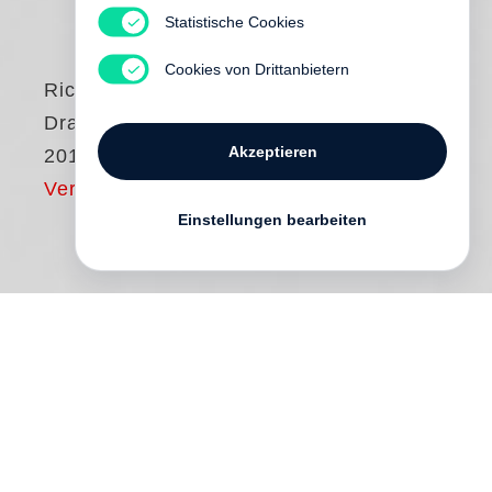
Statistische Cookies
Cookies von Drittanbietern
Richard Serra
Drawings 2015–
Akzeptieren
2017
Vergriffen
Einstellungen bearbeiten
Published on the occasion of “
Richard
Serra
: Drawings 2015–2017; Rambles,
Composites, Rotterdam Verticals,
Rotterdam Horizontals, Rifts” at Museum