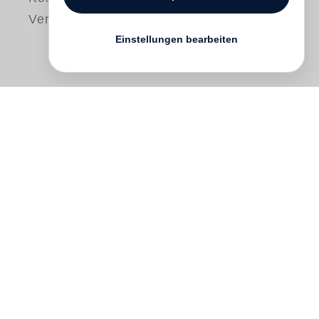
Versand
Einstellungen bearbeiten
Paulo Nozolino
only makes black and
white photographs and they are dominated
by an impossible darkness that seems
impenetrable to light. The photographs
were made all over the world — notably in
countries of the Arab world — but in the
majority of cases it would be difficult to
attribute a specific location to them.
Photographs from Auschwitz are the