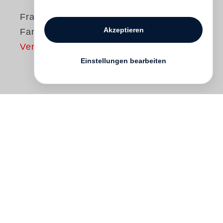
Frankierte
Akzeptieren
Fantastereien
Vergriffen
Einstellungen bearbeiten
Zu Beginn des 20. Jahrhunderts, lange vor
dem Siegeszug der illustrierten Presse,
waren Fotografien in Form von Postkarten
massenhaft verbreitet. Dieser Band
präsentiert den außerordentlichen
Erfindungsreichtum in der
Postkartenproduktion, bei der sich