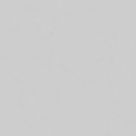
Cookie Einstellungen
Wir verwenden Cookies, um Ihr Erlebnis zu
verbessern und Ihnen personalisierte Inhalte
zu liefern. Durch die Verwendung dieser
Website stimmen Sie unseren Cookie-
Richtlinien zu
Notwendige Cookies
Statistische Cookies
Cookies von Drittanbietern