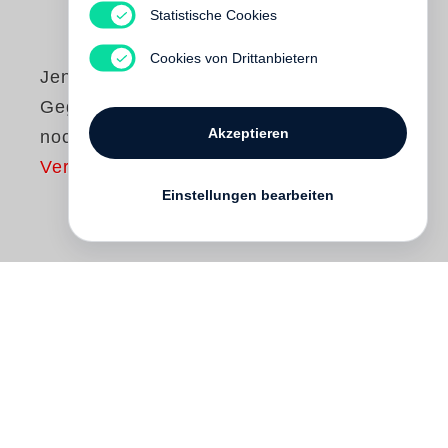
Statistische Cookies
Cookies von Drittanbietern
Jens Wonneberger
Gegenüber brennt
Akzeptieren
noch Licht
Vergriffen
Einstellungen bearbeiten
Der Mann kann nicht anders, ständig muß
er Informationen sammeln: Tagsüber prüft
Plaschinski Rentenanträge; morgens und
nach Feierabend protokolliert er, was sich