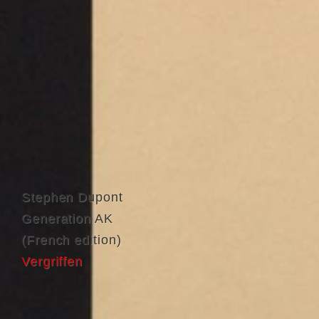
Stephen Dupont
Generation AK
(French edition)
Vergriffen