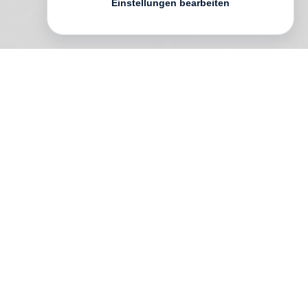
Einstellungen bearbeiten
The idea for this book came from the
»Education First« initiative, with which UN
Secretary-General Ban Ki-moon declared
»Education for Global Citizenship« one of
the three top education goals worldwide.
But what should this sort of education be
like? Can global citizenship – or even
better: global community – be learnt? And
where does this kind of education practice
take place, and in what form? International
authors address the potential of this