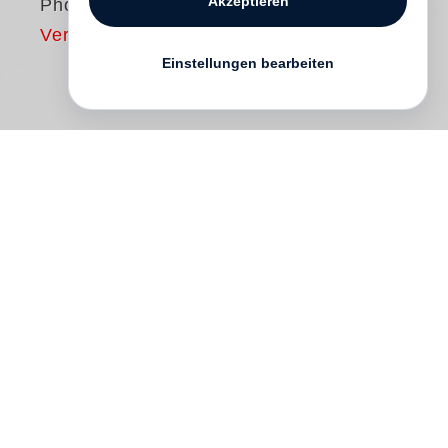
Akzeptieren
Photographs
Vergriffen
Einstellungen bearbeiten
A young woman with her legs spread wide;
buttoned-up dressed workers on a city
street. Contrasting photos like these of
intensely private scenes, and snapshots of
nameless passers-by are
Nobuyoshi
Araki
’s early commentary on the
heterogeneity of Japanese society, calling
the moral responsibility of its members
into question. This book combines Araki’s