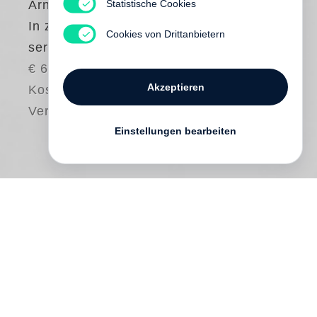
Statistische Cookies
Arnold Odermatt
In zivil - Hors
Cookies von Drittanbietern
service - Off Duty
€ 65.00
Akzeptieren
Kostenloser
Versand
Einstellungen bearbeiten
Keine Familie ohne Familienbilder. Jedes
zweite Foto ist ein Familienbild – schnell
betrachtet, sogleich vergessen. In diesem
Ozean der Verwechselbarkeit tragen die
Familienfotos von
Arnold Odermatt
eine