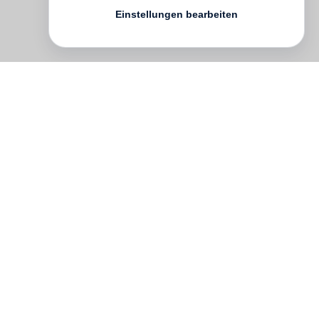
Einstellungen bearbeiten
Museum Folkwang
und im Leonhardi-
Museum Dresden. Er berücksichtigt auch
die in jüngster Zeit entstandenen Collagen
zum politischen Zeitgeschehen und bietet
somit einen Überblick über das gesamte
Schaffen des Künstlers.
Herausgegeben von Museum Folkwang