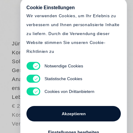
Cookie Einstellungen
Wir verwenden Cookies, um Ihr Erlebnis zu
verbessern und Ihnen personalisierte Inhalte
zu liefern. Durch die Verwendung dieser
Website stimmen Sie unseren Cookie-
Jürgen Prott
Richtlinien zu
Konfliktfall
Solidarität.
Notwendige Cookies
Geschichten und
Statistische Cookies
Analysen aus einer
erschöpften
Cookies von Drittanbietern
Lebenswelt
€ 24.00
Akzeptieren
Kostenloser
Versand
Einstellungen bearbeiten