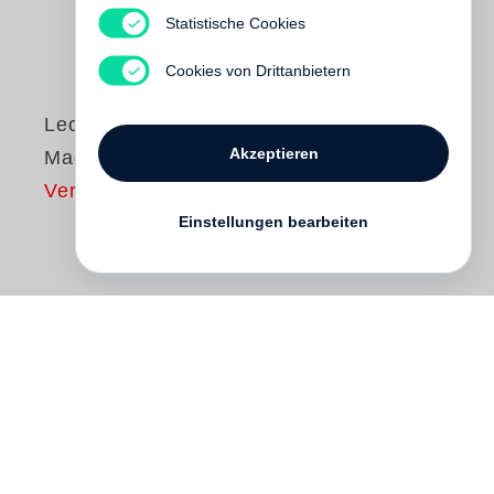
Statistische Cookies
Cookies von Drittanbietern
Leonard Freed
Akzeptieren
Made in Germany
Vergriffen
Einstellungen bearbeiten
The American photographer
Leonard
Freed
travelled to Germany for the first
time in 1954. He observed the people in
their social surroundings, at work, at street