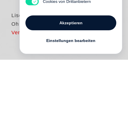
Cookies von Drittanbietern
Lise Sarfati
Akzeptieren
Oh Man
Vergriffen
Einstellungen bearbeiten
In her new book,
Lise Sarfati
takes us
back to the oddly deserted heart of the city
of Los Angeles. Almost deserted... as
lonesome men walk dispassionately
through the streets, as if on a mission but
without any obvious destination. The sun