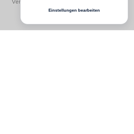
Versand
Einstellungen bearbeiten
Drawn from
Ed Clark
’s extensive personal
archive of photographs, negatives, contact
sheets and scrapbooks, these two
volumes reveal the work of a key figure
from the golden age of American
photojournalism. From the pageantry of
politics to the rhythms of small-town life,
from movie stars to the working class,
Clark covered the defining personalities
and events of his age.