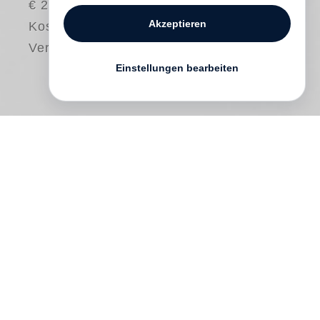
€ 25.00
Akzeptieren
Kostenloser
Versand
Einstellungen bearbeiten
Rhyme Time
is an unconventional
illustrated book for children and all those
with a healthy relationship to their inner
child. Imaginatively combining retro
images with new rhymes, the book brings
visual nostalgia and the traditions of
children’s verse up to date. The
illustrations are 1960s line drawings