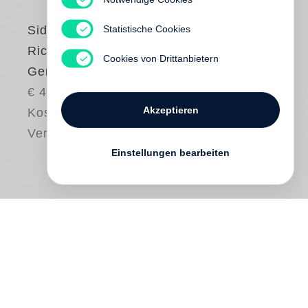
Statistische Cookies
Sidney B. Felsen
Richard Serra at
Cookies von Drittanbietern
Gemini
€ 40.00
Akzeptieren
Kostenloser
Versand
Einstellungen bearbeiten
Beginning in 1972,
Richard Serra
has
made over 320 print editions at the Los
Angeles artists’ workshop and fine-art