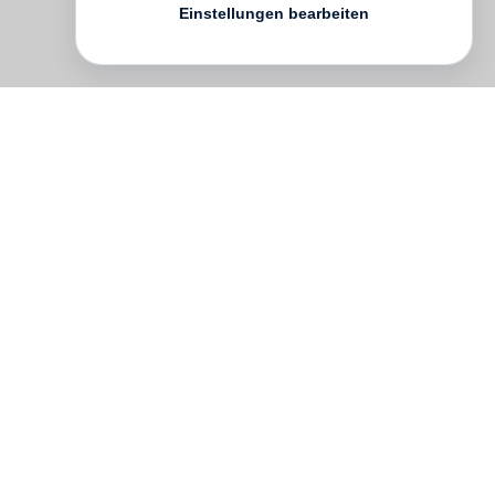
Einstellungen bearbeiten
Ein Buch mit seinen Fotografien von Roma
hatte Josef Koudelka bereits 1968
entworfen. Es sollte in der
Tschechoslowakei veröffentlicht werden.
Doch dazu kam es nicht, denn der
Fotograf musste aus politischen Gründen
das Land verlassen. In Paris entstand eine
veränderte Ausgabe: Sie enthielt eine
Auswahl von sechzig Fotografien, die
Roma aus dem Osten der Slowakei