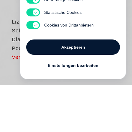
Statistische Cookies
Liz Nugent
Cookies von Drittanbietern
Seltsame Sally
Diamond (Steidl
Akzeptieren
Pocket)
Vergriffen
Einstellungen bearbeiten
Als ihr verwitweter Adoptivvater kurz vor
ihrem 43. Geburtstag stirbt, nimmt Sally
Diamond ihn beim Wort: Sie versucht, ihn