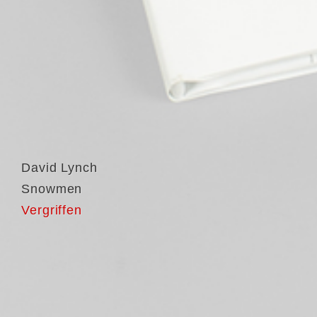
David Lynch
Snowmen
Vergriffen