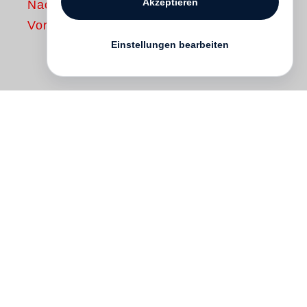
Akzeptieren
Nachauflage in
Vorbereitung
Einstellungen bearbeiten
One of the leading artists of her
generation,
Sam Taylor-Johnson
is
acclaimed for her compelling
psychological portraits in photography, film
and video. Her work is distinguished by an
ironic and subversive use of these media
to create enigmatic situations replete with
latent but explosive energy. Compulsively
examining and dissecting the