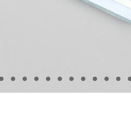
man Rights Watch (HRW) has been advocating for
man rights for decades. Privately financed and