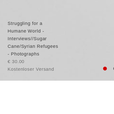
Struggling for a
Humane World -
Interviews//Sugar
Cane/Syrian Refugees
- Photographs
€ 30.00
Kostenloser Versand
Hu
hu