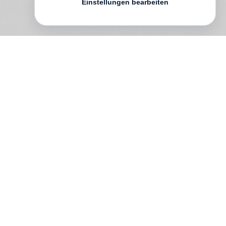
Einstellungen bearbeiten
Das
Swiss Press Yearbook 23
präsentiert
den herausragendsten Schweizer
Journalismus des Jahres 2022. Der erste
Teil des Buches, »Swiss Press Award 23«,
zeigt die Gewinnerinnen und Gewinner
des nationalen Schweizerischen
Medienpreises, der alljährlich von der
Fondation Reinhardt von Graffenried
vergeben wird. Diese 2009 gegründete
unabhängige und gemeinnützige Stiftung
fördert hochwertigen Journalismus und