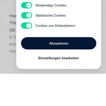
Notwendige Cookies
Statistische Cookies
Harf Zimmermann
The Sad-Eyed Lady
Cookies von Drittanbietern
(dt. Ausgabe)
€ 58.00
Akzeptieren
Kostenloser
Versand
Einstellungen bearbeiten
»Man kann die Welt an vielen Orten
begreifen«, sagt
Harf Zimmermann
. Ihn
faszinieren solche, die von den meisten