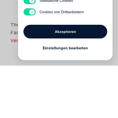
Statistische Cookies
Cookies von Drittanbietern
The Stamp of
Akzeptieren
Fantasy
Vergriffen
Einstellungen bearbeiten
In the beginning of the 20th century, long
before the triumph of the illustrated press,
photographs were circulated on a massive
scale in the form of postcards. This
volume presents the exceptional