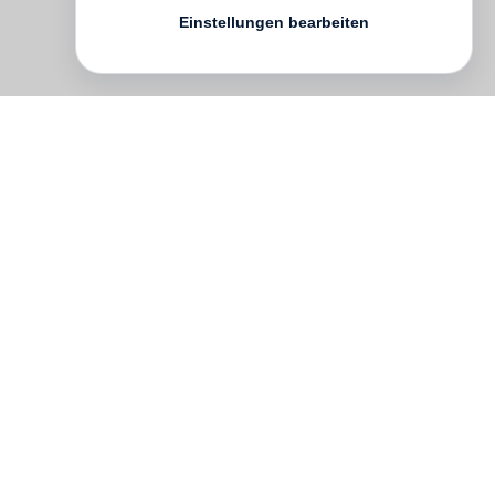
Einstellungen bearbeiten
Die amerikanische Fotografin
Lucinda
Devlin
hat Innenräume deutscher
Kuranlagen fotografiert: Orte der "Wasser-
Rituale", an denen Menschen von
chronischen Krankheiten geheilt werden
sollen und die sich zunehmend zu Freizeit-
Oasen wandeln: Anlagen des 19.
Jahrhunderts (z.B. das Friedrichsbad in
Baden-Baden) und der Nachkriegszeit
(Bad Harzburg) sowie Neubauten (Bad