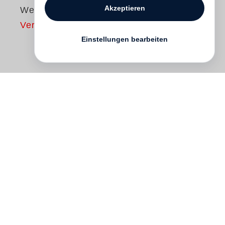
Akzeptieren
Weltlicht
Vergriffen
Einstellungen bearbeiten
Das episch breit angelegte
Romanschaffen des isländischen Autors
Halldór Laxness
(1902-1998) greift
verschiedentlich autobiografische
Erlebnisse auf oder befasst sich mit dem
Lebensweg von Zeitgenossen -- so auch
in diesem Fall: Das in dem tetralogisch
konzipierten Roman Weltlicht Erzählte