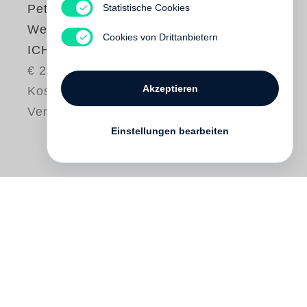
Statistische Cookies
Peter Rühmkorf
Wenn ich mal richtig
Cookies von Drittanbietern
ICH sag...
€ 29.50
Akzeptieren
Kostenloser
Versand
Einstellungen bearbeiten
Er ist der wohl bedeutendste deutsche
Lyriker seiner Generation, aber sein Leben
hat er keineswegs nur auf dem Hochseil
des Dichterartisten verbracht.
Peter