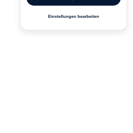
Einstellungen bearbeiten
Kontakt
English
FAQ
AGB
Nutzungsbedingungen
Datenschutz
Impressum
­
Presse
Vertrieb