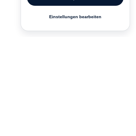
Einstellungen bearbeiten
Kontakt
English
FAQ
AGB
Nutzungsbedingungen
Datenschutz
Impressum
­
Presse
Vertrieb