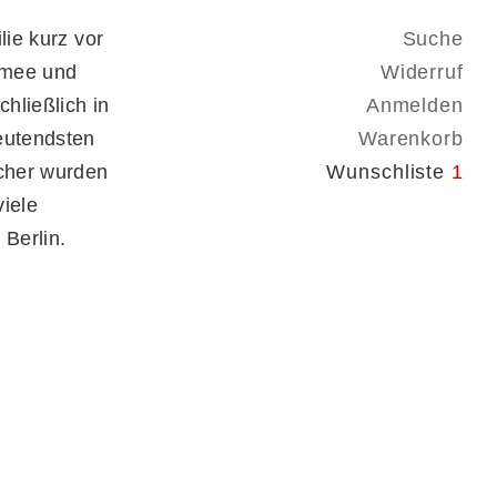
lie kurz vor
Suche
rmee und
Widerruf
chließlich in
Anmelden
eutendsten
Warenkorb
ücher wurden
Wunschliste
1
viele
 Berlin.