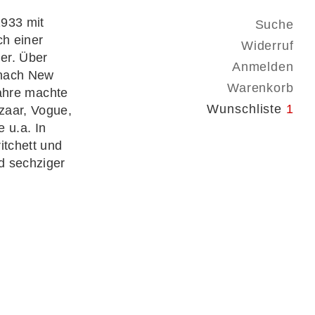
1933 mit
Suche
ch einer
Widerruf
ler. Über
Anmelden
 nach New
Warenkorb
Jahre machte
Wunschliste
1
zaar, Vogue,
e
u.a. In
itchett und
d sechziger