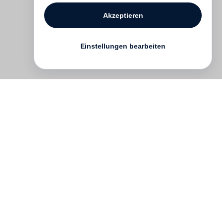
Akzeptieren
Einstellungen bearbeiten
Kontakt
English
FAQ
AGB
Nutzungsbedingungen
Datenschutz
Impressum
­
Presse