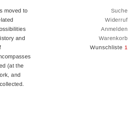
ss moved to
Suche
elated
Widerruf
ssibilities
Anmelden
history and
Warenkorb
f
Wunschliste
1
 encompasses
d (at the
ork, and
collected.