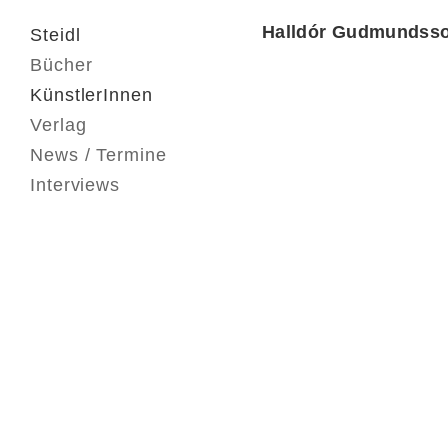
Halldór Gudmundss
Steidl
Bücher
KünstlerInnen
Verlag
News / Termine
Interviews