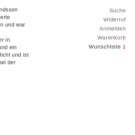
undsson
Suche
ierte
Widerruf
en und war
Anmelden
Warenkorb
r in
Wunschliste
1
und ein
icht und ist
bei der