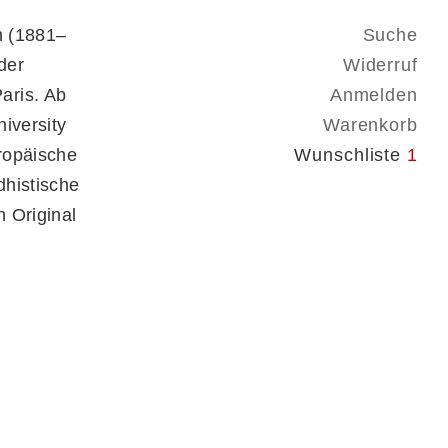
n (1881–
Suche
der
Widerruf
aris. Ab
Anmelden
iversity
Warenkorb
uropäische
Wunschliste
1
dhistische
 Original