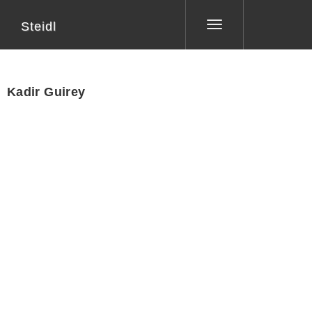
Steidl
Toggle
navigation
Kadir Guirey