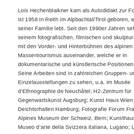
Lois Hechenblaikner kam als Autodidakt zur Fo
ist 1958 in Reith im Alpbachtal/Tirol geboren, 
seiner Familie lebt. Seit den 1990er Jahren setz
seinem fotografischen, filmischen und skulptu
mit den Vorder- und Hinterbühnen des alpinen
Massentourismus auseinander, welche er in
dokumentarische und künstlerische Positionen
Seine Arbeiten sind in zahlreichen Gruppen- u
Einzelausstellungen zu sehen, u.a. im Musée
d’Ethnographie de Neuchâtel; H2-Zentrum für
Gegenwartskunst Augsburg; Kunst Haus Wien
Deichtorhallen Hamburg; Fotografie Forum Fra
Alpines Museum der Schweiz, Bern; Kunsthaus
Museo d’arte della Svizzera italiana, Lugano; 