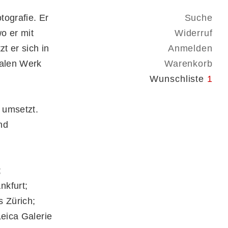
tografie. Er
Suche
wo er mit
Widerruf
t er sich in
Anmelden
ralen Werk
Warenkorb
Wunschliste
1
 umsetzt.
nd
;
nkfurt;
 Zürich;
Leica Galerie