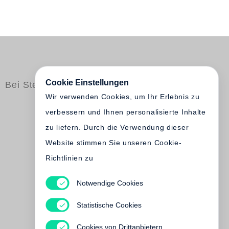
Cookie Einstellungen
Bei Steidl erschienen
Wir verwenden Cookies, um Ihr Erlebnis zu
verbessern und Ihnen personalisierte Inhalte
zu liefern. Durch die Verwendung dieser
Website stimmen Sie unseren Cookie-
Richtlinien zu
Notwendige Cookies
Martine Franck
Women / Femmes
Statistische Cookies
Vergriffen
Cookies von Drittanbietern