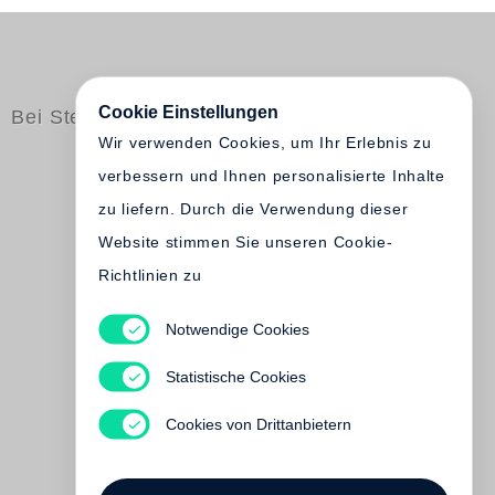
Cookie Einstellungen
Bei Steidl erschienen
Wir verwenden Cookies, um Ihr Erlebnis zu
verbessern und Ihnen personalisierte Inhalte
zu liefern. Durch die Verwendung dieser
Website stimmen Sie unseren Cookie-
Richtlinien zu
Notwendige Cookies
Philippe Garner, David Alan Mellor
Antonioni's Blow up
Statistische Cookies
Vergriffen
Cookies von Drittanbietern