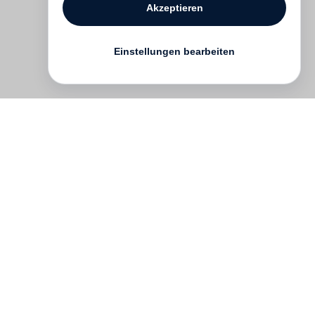
Akzeptieren
Einstellungen bearbeiten
Kontakt
English
FAQ
AGB
Nutzungsbedingungen
Datenschutz
Impressum
­
Presse