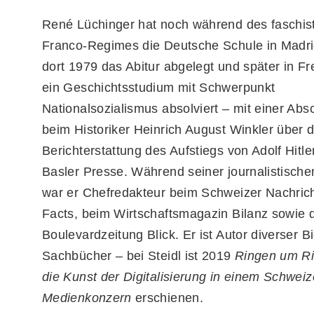
René Lüchinger hat noch während des faschis
Franco-Regimes die Deutsche Schule in Madri
dort 1979 das Abitur abgelegt und später in Fre
ein Geschichtsstudium mit Schwerpunkt
Nationalsozialismus absolviert – mit einer Abs
beim Historiker Heinrich August Winkler über d
Berichterstattung des Aufstiegs von Adolf Hitler
Basler Presse. Während seiner journalistisch
war er Chefredakteur beim Schweizer Nachri
Facts, beim Wirtschaftsmagazin Bilanz sowie 
Boulevardzeitung Blick. Er ist Autor diverser B
Sachbücher – bei Steidl ist 2019
Ringen um Ri
die Kunst der Digitalisierung in einem Schweiz
Medienkonzern
erschienen.