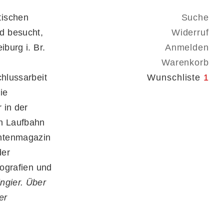
tischen
Suche
d besucht,
Widerruf
iburg i. Br.
Anmelden
Warenkorb
chlussarbeit
Wunschliste
1
ie
 in der
en Laufbahn
chtenmagazin
der
iografien und
ngier. Über
er