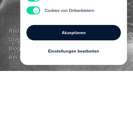
Cookies von Drittanbietern
Rüdiger Schmidt-
Akzeptieren
Grépály
© Matthias Eimer
Biografie
Einstellungen bearbeiten
Bei Steidl erschienen
Dr. Rüdiger Schmidt-Grépály ist seit 1999 Leiter
des Kollegs Friedrich Nietzsche der Klassik