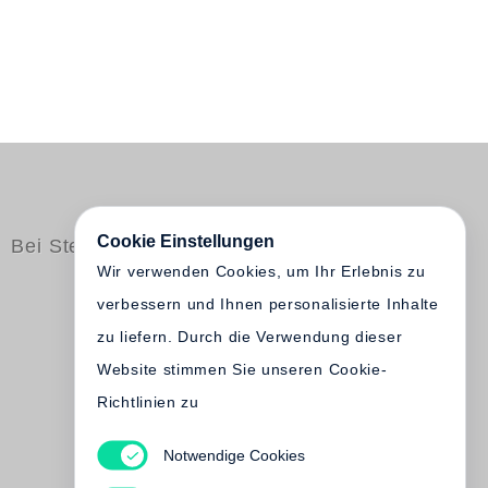
Cookie Einstellungen
Bei Steidl erschienen
Wir verwenden Cookies, um Ihr Erlebnis zu
verbessern und Ihnen personalisierte Inhalte
zu liefern. Durch die Verwendung dieser
Website stimmen Sie unseren Cookie-
Richtlinien zu
Martha Saxton, Fazal
Sheikh, Wendy Ewald,
Notwendige Cookies
Thomas Keenan