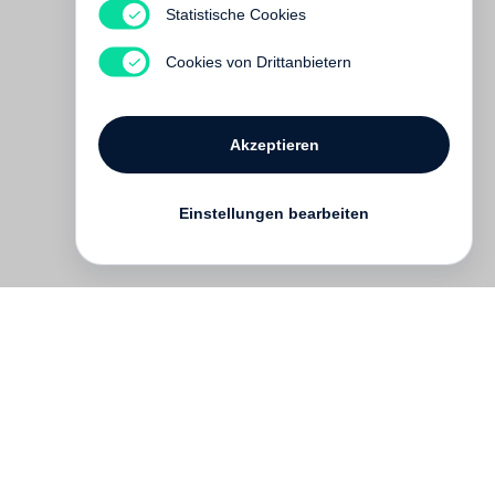
The transformation of
Statistische Cookies
this world depends upon
you
Cookies von Drittanbietern
Vergriffen
Akzeptieren
Einstellungen bearbeiten
Kontakt
English
FAQ
AGB
Nutzungsbedingungen